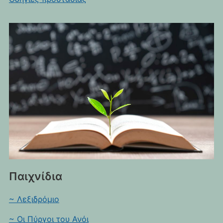
Παιχνίδια
~ Λεξιδρόμιο
~ Οι Πύργοι του Ανόι