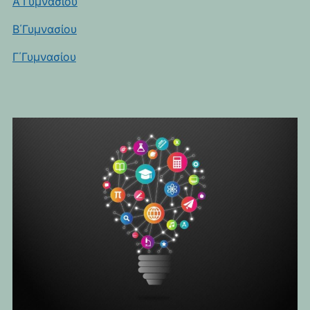
Α΄Γυμνασίου
Β΄Γυμνασίου
Γ΄Γυμνασίου