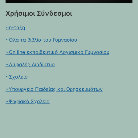
Χρήσιμοι Σύνδεσμοι
~η-τάξη
~Όλα τα βιβλία του Γυμνασίου
~On line εκπαιδευτικό Λογισμικό Γυμνασίου
~Ασφαλές Διαδίκτυο
~Σχολείο
~Υπουργείο Παιδείας και Θρησκευμάτων
~Ψηφιακό Σχολείο