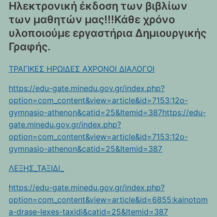
Ηλεκτρονική έκδοση των βιβλίων
των μαθητών μας!!!Κάθε χρόνο
υλοποιούμε εργαστήρια Δημιουργικής
Γραφής.
ΤΡΑΓΙΚΕΣ ΗΡΩΙΔΕΣ ΑΧΡΟΝΟΙ ΔΙΑΛΟΓΟΙ
https://edu-gate.minedu.gov.gr/index.php?
option=com_content&view=article&id=7153:12o-
gymnasio-athenon&catid=25&Itemid=387https://edu-
gate.minedu.gov.gr/index.php?
option=com_content&view=article&id=7153:12o-
gymnasio-athenon&catid=25&Itemid=387
ΛΕΞΗΣ_ΤΑΞΙΔΙ_
https://edu-gate.minedu.gov.gr/index.php?
option=com_content&view=article&id=6855:kainotom
a-drase-lexes-taxidi&catid=25&Itemid=387