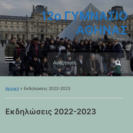
12ο ΓΥΜΝΑΣΙΟ
ΑΘΗΝΑΣ
Αναζήτηση
Εναλλαγή
για:
του
μενού
για
Αρχική
»
Εκδηλώσεις 2022-2023
κινητά
Εκδηλώσεις 2022-2023