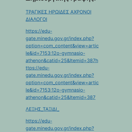
ΤΡΑΓΙΚΕΣ ΗΡΩΙΔΕΣ ΑΧΡΟΝΟΙ
ΔΙΑΛΟΓΟΙ
https://edu-
gate.minedu.gov.gr/index.php?
option=com_content&view=artic
le&id=7153:12o-gymnasio-
athenon&catid=25&Itemid=387h
ttps://edu-
gate.minedu.gov.gr/index.php?
option=com_content&view=artic
le&id=7153:12o-gymnasio-
athenon&catid=25&Itemid=387
ΛΕΞΗΣ_ΤΑΞΙΔΙ_
https://edu-
gate.minedu.gov.gr/index.php?