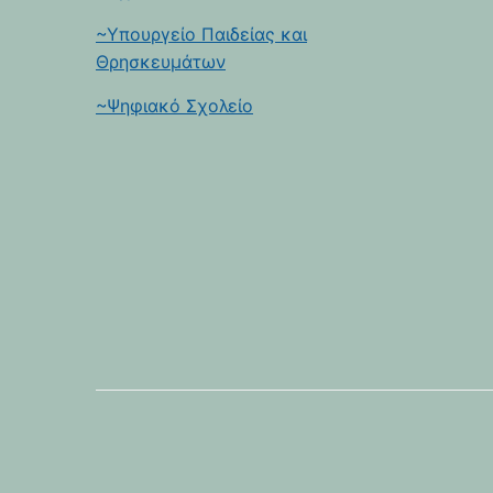
~Υπουργείο Παιδείας και
Θρησκευμάτων
~Ψηφιακό Σχολείο