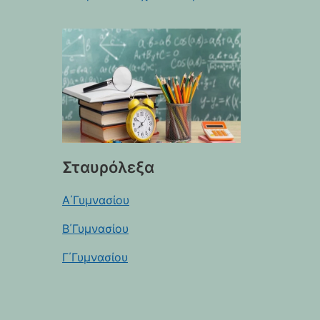
Σταυρόλεξα
Α΄Γυμνασίου
Β΄Γυμνασίου
Γ΄Γυμνασίου