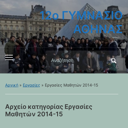
12ο ΓΥΜΝΑΣΙΟ
ΑΘΗΝΑΣ
Αναζήτηση
Εναλλαγή
για:
του
μενού
για
Αρχική
»
Εργασίες
» Εργασίες Μαθητών 2014-15
κινητά
Αρχείο κατηγορίας
Εργασίες
Μαθητών 2014-15