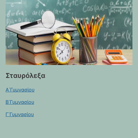
Σταυρόλεξα
Α΄Γυμνασίου
Β΄Γυμνασίου
Γ΄Γυμνασίου