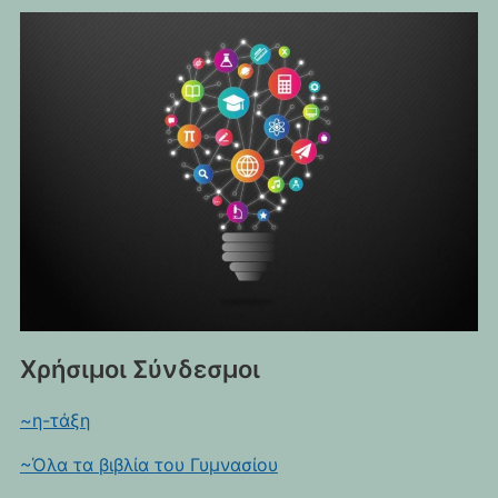
Χρήσιμοι Σύνδεσμοι
~η-τάξη
~Όλα τα βιβλία του Γυμνασίου