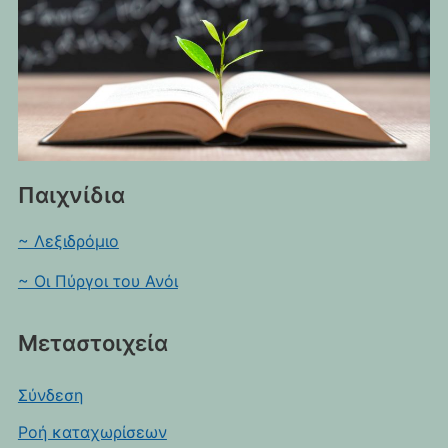
Παιχνίδια
~ Λεξιδρόμιο
~ Οι Πύργοι του Ανόι
Μεταστοιχεία
Σύνδεση
Ροή καταχωρίσεων