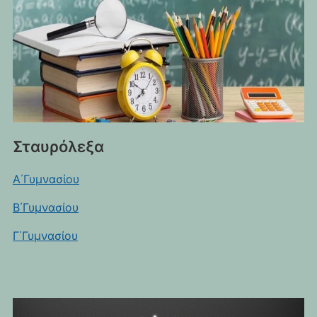
Σταυρόλεξα
Α΄Γυμνασίου
Β΄Γυμνασίου
Γ΄Γυμνασίου