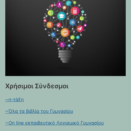
Χρήσιμοι Σύνδεσμοι
~η-τάξη
~Όλα τα βιβλία του Γυμνασίου
~On line εκπαιδευτικό Λογισμικό Γυμνασίου