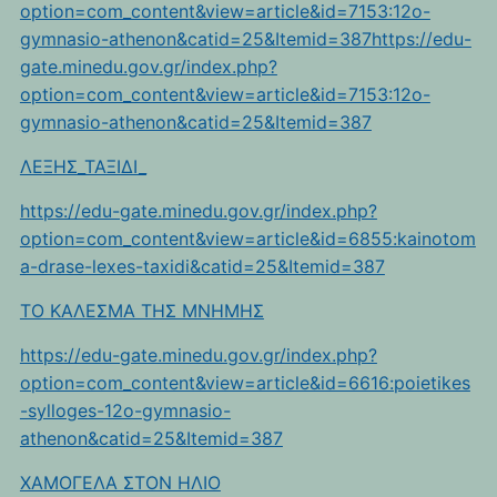
option=com_content&view=article&id=7153:12o-
gymnasio-athenon&catid=25&Itemid=387https://edu-
gate.minedu.gov.gr/index.php?
option=com_content&view=article&id=7153:12o-
gymnasio-athenon&catid=25&Itemid=387
ΛΕΞΗΣ_ΤΑΞΙΔΙ_
https://edu-gate.minedu.gov.gr/index.php?
option=com_content&view=article&id=6855:kainotom
a-drase-lexes-taxidi&catid=25&Itemid=387
TO KAΛEΣΜΑ ΤΗΣ ΜΝΗΜΗΣ
https://edu-gate.minedu.gov.gr/index.php?
option=com_content&view=article&id=6616:poietikes
-sylloges-12o-gymnasio-
athenon&catid=25&Itemid=387
ΧΑΜΟΓΕΛΑ ΣΤΟΝ ΗΛΙΟ