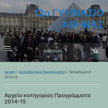
12ο ΓΥΜΝΑΣΙΟ
ΑΘΗΝΑΣ
Αναζήτηση
Εναλλαγή
για:
του
μενού
για
Αρχική
»
Εκπαιδευτικά Προγράμματα
» Προγράμματα
κινητά
2014-15
Αρχείο κατηγορίας
Προγράμματα
2014-15