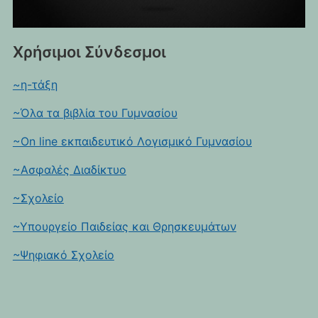
Χρήσιμοι Σύνδεσμοι
~η-τάξη
~Όλα τα βιβλία του Γυμνασίου
~On line εκπαιδευτικό Λογισμικό Γυμνασίου
~Ασφαλές Διαδίκτυο
~Σχολείο
~Υπουργείο Παιδείας και Θρησκευμάτων
~Ψηφιακό Σχολείο