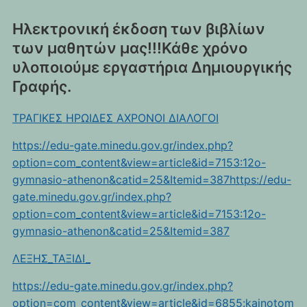
Ηλεκτρονική έκδοση των βιβλίων
των μαθητών μας!!!Κάθε χρόνο
υλοποιούμε εργαστήρια Δημιουργικής
Γραφής.
ΤΡΑΓΙΚΕΣ ΗΡΩΙΔΕΣ ΑΧΡΟΝΟΙ ΔΙΑΛΟΓΟΙ
https://edu-gate.minedu.gov.gr/index.php?
option=com_content&view=article&id=7153:12o-
gymnasio-athenon&catid=25&Itemid=387https://edu-
gate.minedu.gov.gr/index.php?
option=com_content&view=article&id=7153:12o-
gymnasio-athenon&catid=25&Itemid=387
ΛΕΞΗΣ_ΤΑΞΙΔΙ_
https://edu-gate.minedu.gov.gr/index.php?
option=com_content&view=article&id=6855:kainotom