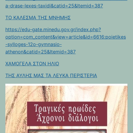
a-drase-lexes-taxidi&catid=25&Itemid=387
TO KAΛEΣΜΑ ΤΗΣ ΜΝΗΜΗΣ
https://edu-gate.minedu.gov.gr/index.php?
option=com_content&view=article&id=6616:poietikes
-sylloges-12o-gymnasio-
athenon&catid=25&Itemid=387
ΧΑΜΟΓΕΛΑ ΣΤΟΝ ΗΛΙΟ
ΤΗΣ ΑΥΛΗΣ ΜΑΣ ΤΑ ΛΕΥΚΑ ΠΕΡΙΣΤΕΡΙΑ