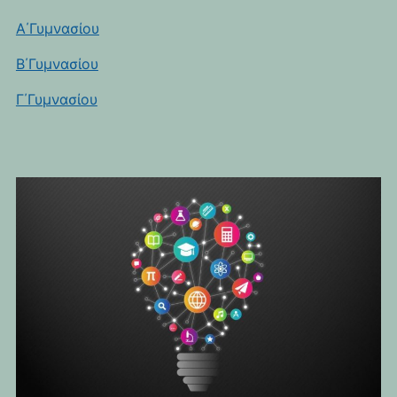
Α΄Γυμνασίου
Β΄Γυμνασίου
Γ΄Γυμνασίου