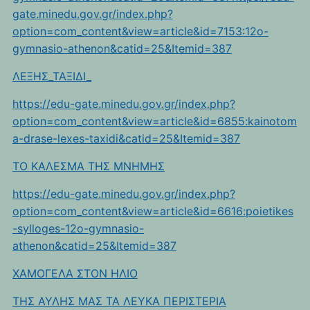
gate.minedu.gov.gr/index.php?
option=com_content&view=article&id=7153:12o-
gymnasio-athenon&catid=25&Itemid=387
ΛΕΞΗΣ_ΤΑΞΙΔΙ_
https://edu-gate.minedu.gov.gr/index.php?
option=com_content&view=article&id=6855:kainotom
a-drase-lexes-taxidi&catid=25&Itemid=387
TO KAΛEΣΜΑ ΤΗΣ ΜΝΗΜΗΣ
https://edu-gate.minedu.gov.gr/index.php?
option=com_content&view=article&id=6616:poietikes
-sylloges-12o-gymnasio-
athenon&catid=25&Itemid=387
ΧΑΜΟΓΕΛΑ ΣΤΟΝ ΗΛΙΟ
ΤΗΣ ΑΥΛΗΣ ΜΑΣ ΤΑ ΛΕΥΚΑ ΠΕΡΙΣΤΕΡΙΑ