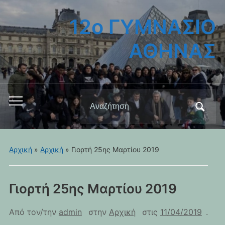
12ο ΓΥΜΝΑΣΙΟ
ΑΘΗΝΑΣ
Αναζήτηση
Εναλλαγή
για:
του
μενού
για
Αρχική
»
Αρχική
»
Γιορτή 25ης Μαρτίου 2019
κινητά
Γιορτή 25ης Μαρτίου 2019
Από τον/την
admin
στην
Αρχική
στις
11/04/2019
.