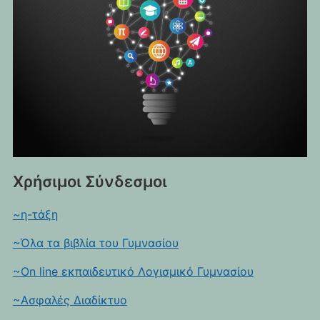
Χρήσιμοι Σύνδεσμοι
~η-τάξη
~Όλα τα βιβλία του Γυμνασίου
~On line εκπαιδευτικό Λογισμικό Γυμνασίου
~Ασφαλές Διαδίκτυο