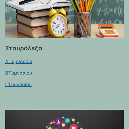
Σταυρόλεξα
Α΄Γυμνασίου
Β΄Γυμνασίου
Γ΄Γυμνασίου