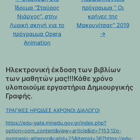
Ίδρυμα “Σταύρος
πρόγραμμα ” Οι
Νιάρχος”, στην
κρήνες της
Λυρική σκηνή για το
Μακρυνίτσας” 2019
πρόγραμμα Opera
→
Animation
Ηλεκτρονική έκδοση των βιβλίων
των μαθητών μας!!!Κάθε χρόνο
υλοποιούμε εργαστήρια Δημιουργικής
Γραφής.
ΤΡΑΓΙΚΕΣ ΗΡΩΙΔΕΣ ΑΧΡΟΝΟΙ ΔΙΑΛΟΓΟΙ
https://edu-gate.minedu.gov.gr/index.php?
option=com_content&view=article&id=7153:12o-
gymnasio-athenon&catid=25&Itemid=387https://edu-