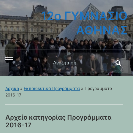
12ο ΓΥΜΝΑΣΙΟ
ΑΘΗΝΑΣ
Αναζήτηση
Εναλλαγή
για:
του
μενού
για
Αρχική
»
Εκπαιδευτικά Προγράμματα
» Προγράμματα
κινητά
2016-17
Αρχείο κατηγορίας
Προγράμματα
2016-17