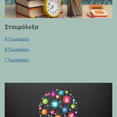
Σταυρόλεξα
Α΄Γυμνασίου
Β΄Γυμνασίου
Γ΄Γυμνασίου