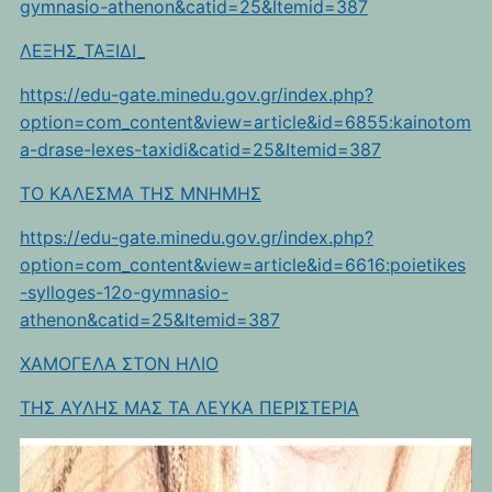
gymnasio-athenon&catid=25&Itemid=387
ΛΕΞΗΣ_ΤΑΞΙΔΙ_
https://edu-gate.minedu.gov.gr/index.php?
option=com_content&view=article&id=6855:kainotom
a-drase-lexes-taxidi&catid=25&Itemid=387
TO KAΛEΣΜΑ ΤΗΣ ΜΝΗΜΗΣ
https://edu-gate.minedu.gov.gr/index.php?
option=com_content&view=article&id=6616:poietikes
-sylloges-12o-gymnasio-
athenon&catid=25&Itemid=387
ΧΑΜΟΓΕΛΑ ΣΤΟΝ ΗΛΙΟ
ΤΗΣ ΑΥΛΗΣ ΜΑΣ ΤΑ ΛΕΥΚΑ ΠΕΡΙΣΤΕΡΙΑ