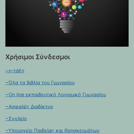
Χρήσιμοι Σύνδεσμοι
~η-τάξη
~Όλα τα βιβλία του Γυμνασίου
~On line εκπαιδευτικό Λογισμικό Γυμνασίου
~Ασφαλές Διαδίκτυο
~Σχολείο
~Υπουργείο Παιδείας και Θρησκευμάτων