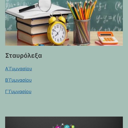
Σταυρόλεξα
Α΄Γυμνασίου
Β΄Γυμνασίου
Γ΄Γυμνασίου