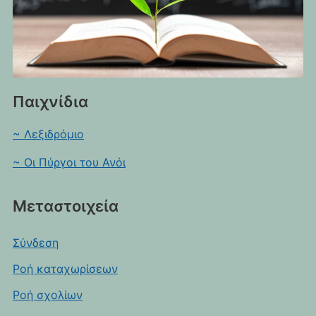
Παιχνίδια
~ Λεξιδρόμιο
~ Οι Πύργοι του Ανόι
Μεταστοιχεία
Σύνδεση
Ροή καταχωρίσεων
Ροή σχολίων