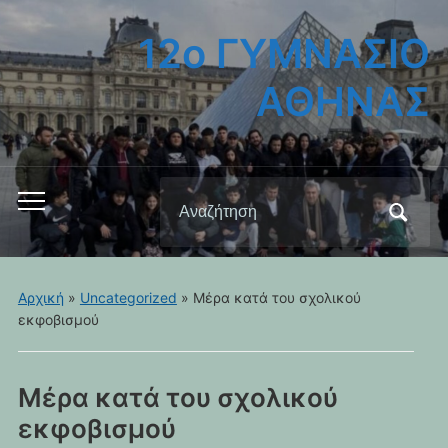
12ο ΓΥΜΝΑΣΙΟ
ΑΘΗΝΑΣ
Αναζήτηση
Εναλλαγή
για:
του
μενού
για
Αρχική
»
Uncategorized
»
Μέρα κατά του σχολικού
κινητά
εκφοβισμού
Μέρα κατά του σχολικού
εκφοβισμού