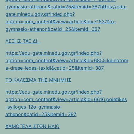
gymnasio-athenon&catid=25&Itemid=387https://edu-
gate.minedu.gov.gr/index.php?
option=com_content&view=article&id=7153:12o-
gymnasio-athenon&catid=25&Itemid=387
ΛΕΞΗΣ_ΤΑΞΙΔΙ_
https://edu-gate.minedu.gov.gr/index.php?
option=com_content&view=article&id=6855:kainotom
a-drase-lexes-taxidi&catid=25&Itemid=387
TO KAΛEΣΜΑ ΤΗΣ ΜΝΗΜΗΣ
https://edu-gate.minedu.gov.gr/index.php?
option=com_content&view=article&id=6616:poietikes
-sylloges-12o-gymnasio-
athenon&catid=25&Itemid=387
ΧΑΜΟΓΕΛΑ ΣΤΟΝ ΗΛΙΟ