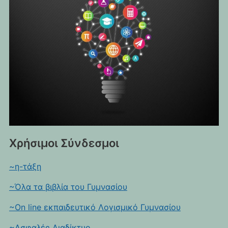
Χρήσιμοι Σύνδεσμοι
~η-τάξη
~Όλα τα βιβλία του Γυμνασίου
~On line εκπαιδευτικό Λογισμικό Γυμνασίου
~Ασφαλές Διαδίκτυο