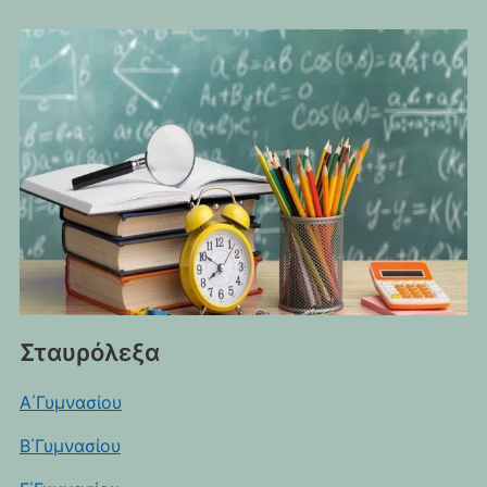
Σταυρόλεξα
Α΄Γυμνασίου
Β΄Γυμνασίου