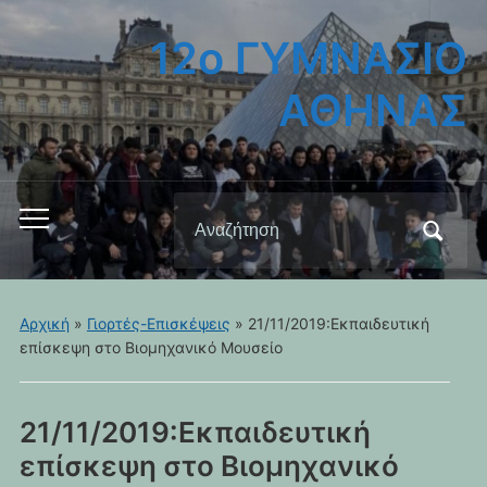
12ο ΓΥΜΝΑΣΙΟ
ΑΘΗΝΑΣ
Αναζήτηση
Εναλλαγή
για:
του
μενού
για
Αρχική
»
Γιορτές-Επισκέψεις
»
21/11/2019:Εκπαιδευτική
κινητά
επίσκεψη στο Βιομηχανικό Μουσείο
21/11/2019:Εκπαιδευτική
επίσκεψη στο Βιομηχανικό