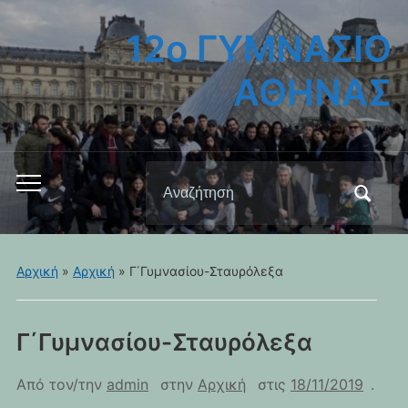
12ο ΓΥΜΝΑΣΙΟ
ΑΘΗΝΑΣ
Αναζήτηση
Εναλλαγή
για:
του
μενού
για
Αρχική
»
Αρχική
»
Γ΄Γυμνασίου-Σταυρόλεξα
κινητά
Γ΄Γυμνασίου-Σταυρόλεξα
Από τον/την
admin
στην
Αρχική
στις
18/11/2019
.