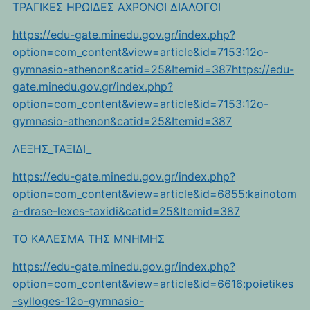
ΤΡΑΓΙΚΕΣ ΗΡΩΙΔΕΣ ΑΧΡΟΝΟΙ ΔΙΑΛΟΓΟΙ
https://edu-gate.minedu.gov.gr/index.php?
option=com_content&view=article&id=7153:12o-
gymnasio-athenon&catid=25&Itemid=387https://edu-
gate.minedu.gov.gr/index.php?
option=com_content&view=article&id=7153:12o-
gymnasio-athenon&catid=25&Itemid=387
ΛΕΞΗΣ_ΤΑΞΙΔΙ_
https://edu-gate.minedu.gov.gr/index.php?
option=com_content&view=article&id=6855:kainotom
a-drase-lexes-taxidi&catid=25&Itemid=387
TO KAΛEΣΜΑ ΤΗΣ ΜΝΗΜΗΣ
https://edu-gate.minedu.gov.gr/index.php?
option=com_content&view=article&id=6616:poietikes
-sylloges-12o-gymnasio-