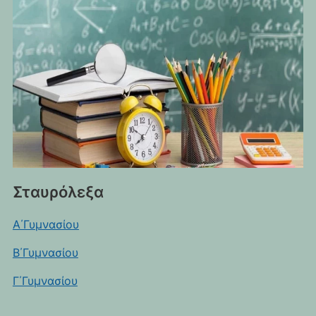
Σταυρόλεξα
Α΄Γυμνασίου
Β΄Γυμνασίου
Γ΄Γυμνασίου