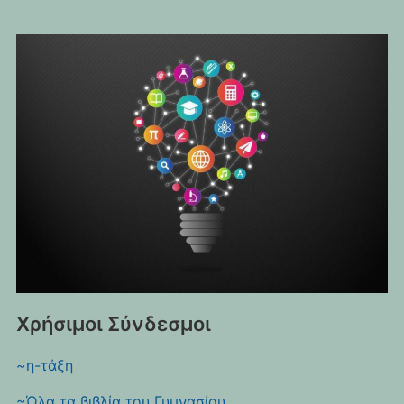
Χρήσιμοι Σύνδεσμοι
~η-τάξη
~Όλα τα βιβλία του Γυμνασίου