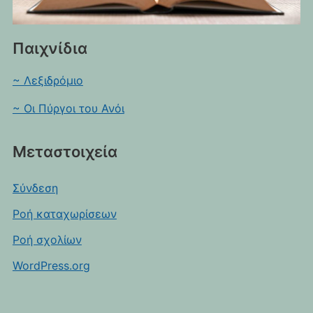
Παιχνίδια
~ Λεξιδρόμιο
~ Οι Πύργοι του Ανόι
Μεταστοιχεία
Σύνδεση
Ροή καταχωρίσεων
Ροή σχολίων
WordPress.org