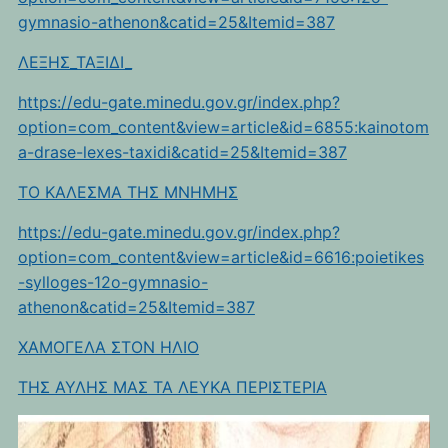
gymnasio-athenon&catid=25&Itemid=387
ΛΕΞΗΣ_ΤΑΞΙΔΙ_
https://edu-gate.minedu.gov.gr/index.php?
option=com_content&view=article&id=6855:kainotom
a-drase-lexes-taxidi&catid=25&Itemid=387
TO KAΛEΣΜΑ ΤΗΣ ΜΝΗΜΗΣ
https://edu-gate.minedu.gov.gr/index.php?
option=com_content&view=article&id=6616:poietikes
-sylloges-12o-gymnasio-
athenon&catid=25&Itemid=387
ΧΑΜΟΓΕΛΑ ΣΤΟΝ ΗΛΙΟ
ΤΗΣ ΑΥΛΗΣ ΜΑΣ ΤΑ ΛΕΥΚΑ ΠΕΡΙΣΤΕΡΙΑ