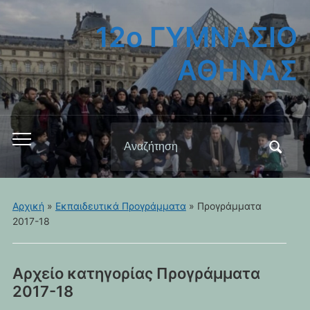
12ο ΓΥΜΝΑΣΙΟ
ΑΘΗΝΑΣ
Αναζήτηση
Εναλλαγή
για:
του
μενού
για
Αρχική
»
Εκπαιδευτικά Προγράμματα
» Προγράμματα
κινητά
2017-18
Αρχείο κατηγορίας
Προγράμματα
2017-18