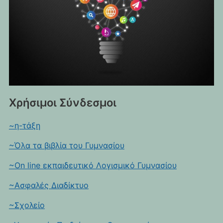
Χρήσιμοι Σύνδεσμοι
~η-τάξη
~Όλα τα βιβλία του Γυμνασίου
~On line εκπαιδευτικό Λογισμικό Γυμνασίου
~Ασφαλές Διαδίκτυο
~Σχολείο