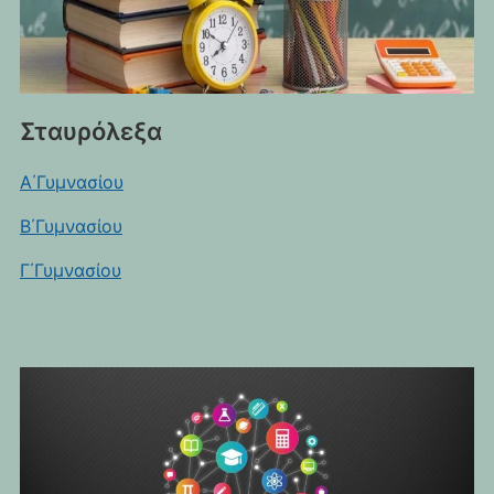
Σταυρόλεξα
Α΄Γυμνασίου
Β΄Γυμνασίου
Γ΄Γυμνασίου