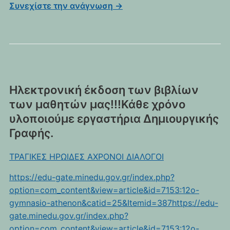
Συνεχίστε την ανάγνωση →
Ηλεκτρονική έκδοση των βιβλίων
των μαθητών μας!!!Κάθε χρόνο
υλοποιούμε εργαστήρια Δημιουργικής
Γραφής.
ΤΡΑΓΙΚΕΣ ΗΡΩΙΔΕΣ ΑΧΡΟΝΟΙ ΔΙΑΛΟΓΟΙ
https://edu-gate.minedu.gov.gr/index.php?
option=com_content&view=article&id=7153:12o-
gymnasio-athenon&catid=25&Itemid=387https://edu-
gate.minedu.gov.gr/index.php?
option=com_content&view=article&id=7153:12o-